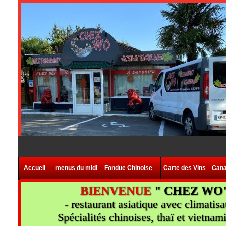
Accueil
menus du midi
Fondue Chinoise
Carte des Vins
Cana
BIENVENUE
" CHEZ WO
- restaurant asiatique avec climatisa
Spécialités chinoises, thaï et vietnam