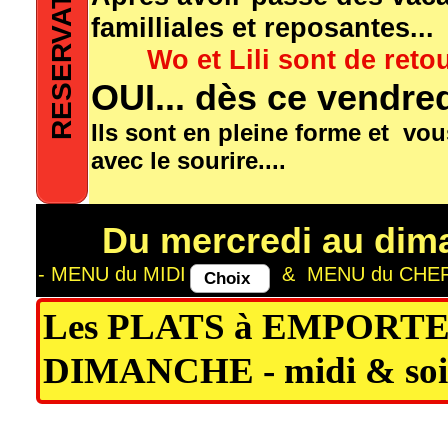
familliales et reposantes...
Wo et Lili sont de reto
OUI... dès ce vendred
Ils sont en pleine forme et vou
avec le sourire....
-
Du mercredi au dim
- MENU du MIDI & MENU du CHE
Choix
Les PLATS à EMPORT
DIMANCHE - midi & so