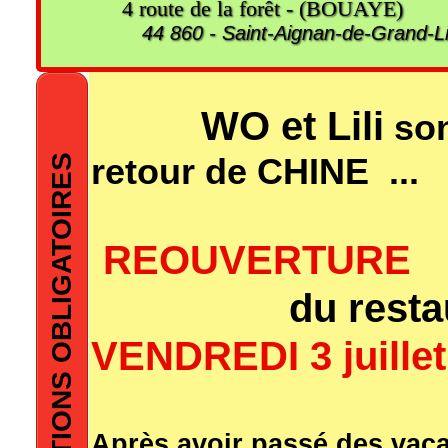
4 route de la forêt - (BOUAYE)
44 860 - Saint-Aignan-de-Grand-L
WO et Lili
son
RESERVATIONS OBLIGATOIRES
retour de CHINE ...
REOUVERTURE
Canard Pékinois
du resta
VENDREDI 3 juillet
Après avoir passé des vac