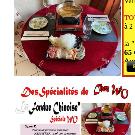
Ve
OU
TO
à
2 
"
la
65 
App